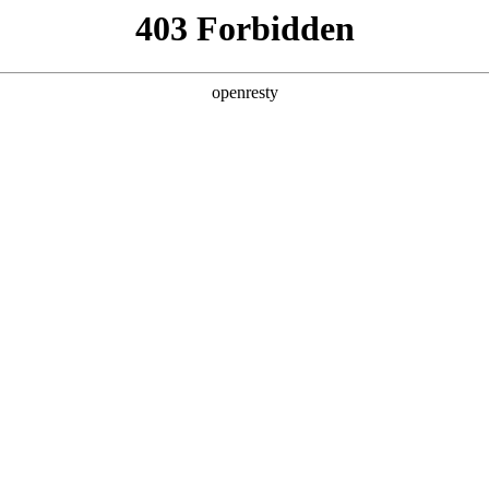
产品及服务
行业解决方案
合作伙伴
投资者关系
智能+”规模化落地推动产业重构
《经济日报》在《“人工智能+”规模化落地推动产业重构》一文中指出，
破140万亿，两年间增长超千倍。面对这场技术洪流，如何将技术红利
I for Process”理念，公司2026年Q1营收达405.6亿元，其中
，企业AI应用已完成关键一跃：从边缘化的对话工具，进阶为以智能体为